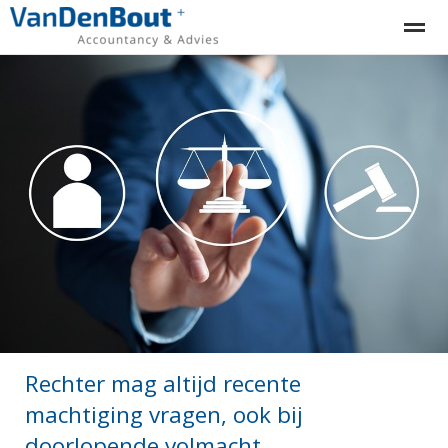
Zorgeloos ondernemen? VanDenBout regelt uw financiën!
Home
Bellen
E-mail
Locatie
Co
Rechter mag altijd recente
machtiging vragen, ook bij
doorlopende volmacht