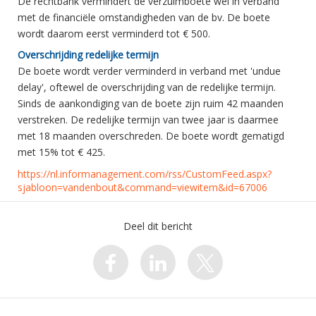
De rechtbank vermindert de verzuimboete wel in verband
met de financiële omstandigheden van de bv. De boete
wordt daarom eerst verminderd tot € 500.
Overschrijding redelijke termijn
De boete wordt verder verminderd in verband met 'undue
delay', oftewel de overschrijding van de redelijke termijn.
Sinds de aankondiging van de boete zijn ruim 42 maanden
verstreken. De redelijke termijn van twee jaar is daarmee
met 18 maanden overschreden. De boete wordt gematigd
met 15% tot € 425.
https://nl.informanagement.com/rss/CustomFeed.aspx?
sjabloon=vandenbout&command=viewitem&id=67006
Deel dit bericht